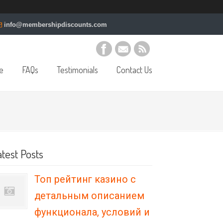
info@membershipdiscounts.com
e
FAQs
Testimonials
Contact Us
atest Posts
Топ рейтинг казино с
детальным описанием
функционала, условий и