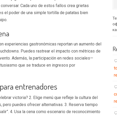
 conversar. Cada uno de estos fallos crea grietas
es el poder de una simple tortilla de patatas bien
Те
uipo.
оф
ка
cena
 en experiencias gastronómicas reportan un aumento del
R
touchdowns. Puedes rastrear el impacto con métricas de
vento. Además, la participación en redes sociales—
tusiasmo que se traduce en ingresos por
t
r
 para entrenadores
c
lebrar victoria? 2. Elige menú que refleje la cultura del
r
, pero puedes ofrecer alternativas. 3. Reserva tiempo
 salir”. 4. Usa la cena como escenario de reconocimiento