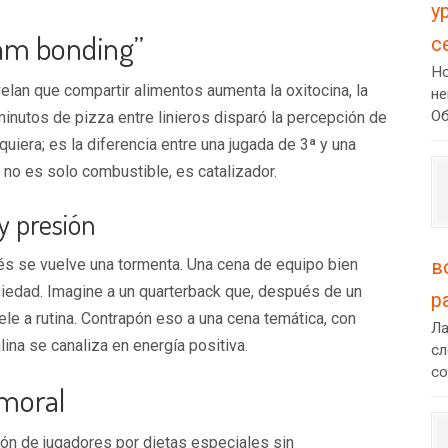
у
team bonding”
с
Но
elan que compartir alimentos aumenta la oxitocina, la
не
Об
inutos de pizza entre linieros disparó la percepción de
uiera; es la diferencia entre una jugada de 3ª y una
a no es solo combustible, es catalizador.
y presión
rés se vuelve una tormenta. Una cena de equipo bien
в
siedad. Imagine a un quarterback que, después de un
р
ele a rutina. Contrapón eso a una cena temática, con
Ла
ina se canaliza en energía positiva.
сл
со
 moral
ón de jugadores por dietas especiales sin