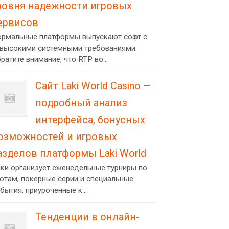
ровня надежности игровых
ервисов
рмальные платформы выпускают софт с
высокими системными требованиями.
ратите внимание, что RTP во...
Сайт Laki World Casino —
подробный анализ
интерфейса, бонусных
озможностей и игровых
азделов платформы Laki World
ки организует еженедельные турниры по
отам, покерные серии и специальные
бытия, приуроченные к...
Тенденции в онлайн-