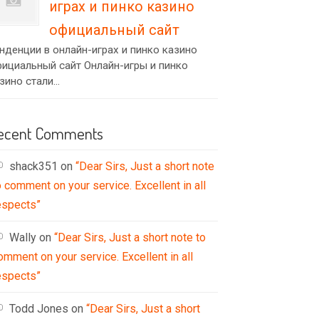
играх и пинко казино
официальный сайт
нденции в онлайн-играх и пинко казино
ициальный сайт Онлайн-игры и пинко
зино стали...
ecent Comments
shack351
on
“Dear Sirs, Just a short note
o comment on your service. Excellent in all
espects”
Wally
on
“Dear Sirs, Just a short note to
omment on your service. Excellent in all
espects”
Todd Jones
on
“Dear Sirs, Just a short